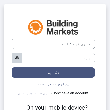
صلی منځپانګې ته تښل
Building Marketsته لاګ اېن شئ
کارن نوم / اېمېل
د نوي حساب جوړولو څخه واوړئ
پټنوم
لاګ اېن
پټنوم مو هیر شو؟
Don't have an account?
نوی حساب جوړ کړئ
On your mobile device?